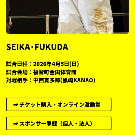
S
E
I
K
A
･
F
U
K
U
D
A
試合日程：2026年4月5日(日)
試合会場：福智町金田体育館
対戦相手：中西寛多郎(黒崎KANAO)
➡︎
チケット購入・オンライン激励賞
➡︎
スポンサー登録（個人・法人）